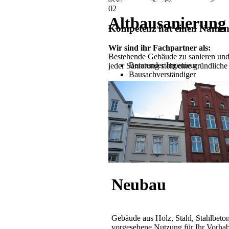
02
Altbausanierung
Kompetenz hat einen Namen
Wir sind ihr Fachpartner als:
Bestehende Gebäude zu sanieren und 
Beratender Ingenieur
jeder Sanierung steht eine gründlich
Bausachverständiger
Koordinator für Sicherheit un
Energieberater
in den Bereichen:
Tragwerkstatik
Baukonstruktion
Ingenieurbau
Bauphysik
Neubau
Gebäude aus Holz, Stahl, Stahlbeton
vorgesehene Nutzung für Ihr Vorhab